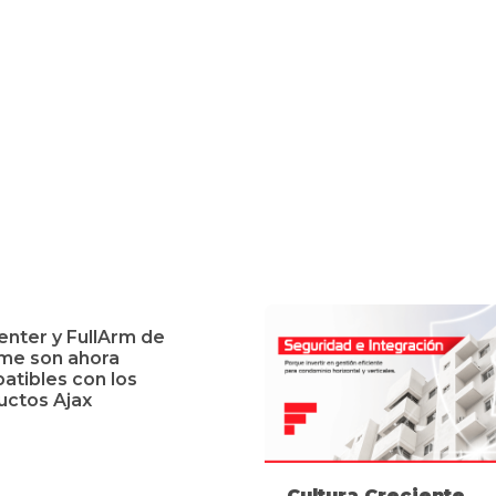
Artigos Relacionados
enter y FullArm de
ime son ahora
atibles con los
uctos Ajax
Cultura Creciente