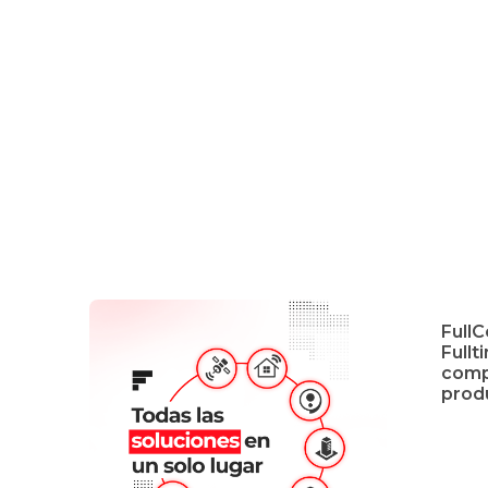
FullC
Fullt
comp
prod