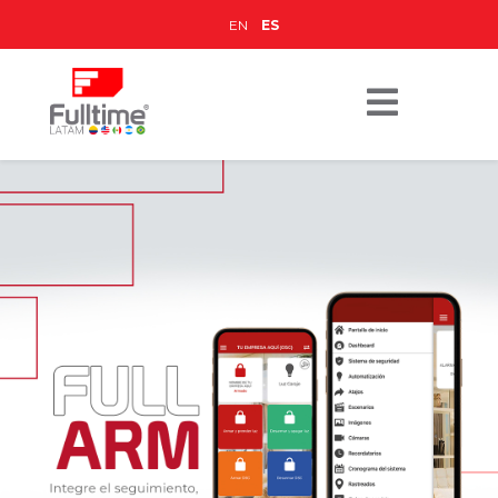
EN
ES